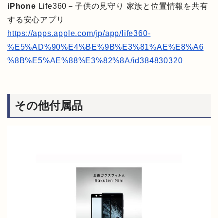
iPhone
Life360－子供の見守り 家族と位置情報を共有
する安心アプリ
https://apps.apple.com/jp/app/life360-
%E5%AD%90%E4%BE%9B%E3%81%AE%E8%A6
%8B%E5%AE%88%E3%82%8A/id384830320
その他付属品