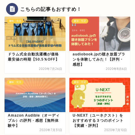
こちらの記事もおすすめ！
趣味・生活
趣味・生活
ドラム式全自動洗濯機が価格
audiobook.jpの聴き放題プラ
最安値の時期【50.5％OFF】
ンを体験してみた！【評判・
感想】
2020年7月26日
2020年8月6日
趣味・生活
趣味・生活
Amazon Audible（オーディ
U-NEXT（ユーネクスト）を
ブル）の評判・感想【無料体
おすすめする３つのポイント
験中】
【実績・評判】
2020年7月31日
2020年7月10日